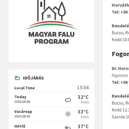
Horváth
Tel:
+36
Rendelés
Bucsu, R
Kedd 10.
Fogor
Dr. Hor
fogorvos
IDŐJÁRÁS
Tel: +36
15:04
Local Time
Rendelés
32°C
Today
2026.08.08.
3 m/s
Bucsu, R
Kedd 12.
33°C
Vasárnap
Szerda 1
2026.08.09.
3 m/s
37°C
Hétfő