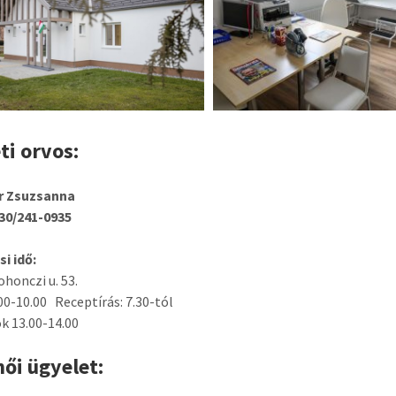
ti orvos:
ár Zsuzsanna
 30/241-0935
i idő:
ohonczi u. 53.
00-10.00 Receptírás: 7.30-tól
k 13.00-14.00
ői ügyelet: