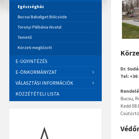
Egészségház
Bucsui Babaliget Bölcsöde
Toronyi Plébánia Hivatal
Temető
Körzeti megbízott
Körze
E-ÜGYINTÉZÉS
Dr. Sud
E-ÖNKORMÁNYZAT
Tel: +36
VÁLASZTÁSI INFORMÁCIÓK
Rendelés
KÖZZÉTÉTELI LISTA
Bucsu, R
Kedd 08.
Csütörtö
Védőn