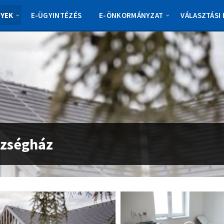
YEK
E-ÜGYINTÉZÉS
E-ÖNKORMÁNYZAT
VÁLASZTÁSI
szségház