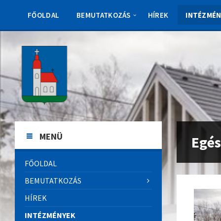
Skip
Skip
Skip
to
to
to
FŐOLDAL
BEMUTATKOZÁS
HÍREK
INTÉZMÉN
content
left
footer
sidebar
MENÜ
Egé
FŐOLDAL
BEMUTATKOZÁS
HÍREK
INTÉZMÉNYEK