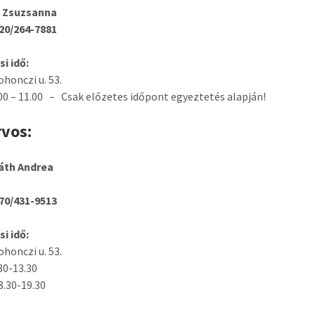
 Zsuzsanna
 20/264-7881
i idő:
ohonczi u. 53.
00 – 11.00 – Csak előzetes időpont egyeztetés alapján!
vos:
váth Andrea
 70/431-9513
i idő:
ohonczi u. 53.
30-13.30
8.30-19.30