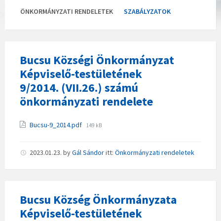
ÖNKORMÁNYZATI RENDELETEK
SZABÁLYZATOK
Bucsu Községi Önkormányzat
Képviselő-testületének
9/2014. (VII.26.) számú
önkormányzati rendelete
Csatolmányok
File
Bucsu-9_2014.pdf
149 kB
size:
2023.01.23.
by
Gál Sándor
itt:
Önkormányzati rendeletek
Bucsu Község Önkormányzata
Képviselő-testületének