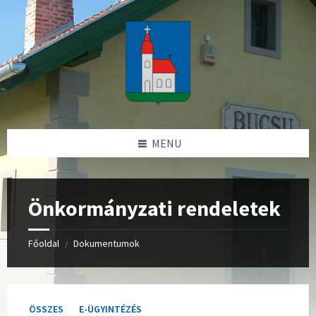
Skip
Skip
Skip
to
to
to
content
left
footer
sidebar
MENU
Önkormányzati rendeletek
Főoldal
Dokumentumok
/
ÖSSZES
E-ÜGYINTÉZÉS