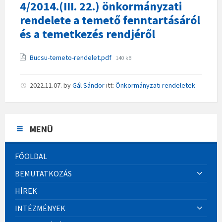
4/2014.(III. 22.) önkormányzati
rendelete a temető fenntartásáról
és a temetkezés rendjéről
Csatolmányok
File
Bucsu-temeto-rendelet.pdf
140 kB
size:
2022.11.07.
by
Gál Sándor
itt:
Önkormányzati rendeletek
MENÜ
FŐOLDAL
BEMUTATKOZÁS
HÍREK
INTÉZMÉNYEK