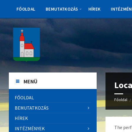
Skip
Skip
Skip
to
to
to
FŐOLDAL
BEMUTATKOZÁS
HÍREK
INTÉZMÉN
content
left
footer
sidebar
MENÜ
Loca
FŐOLDAL
Főoldal
/
BEMUTATKOZÁS
HÍREK
The perf
INTÉZMÉNYEK