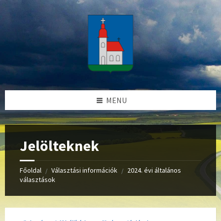
Skip
Skip
Skip
to
to
to
content
left
footer
sidebar
MENU
Jelölteknek
Főoldal
Választási információk
2024. évi általános
/
/
választások