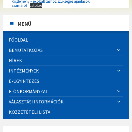
Közlemény – jelöltállításhoz szükséges ajánlások
számáról
Letöltés
MENÜ
FŐOLDAL
BEMUTATKOZÁS
HÍREK
INTÉZMÉNYEK
E-ÜGYINTÉZÉS
E-ÖNKORMÁNYZAT
VÁLASZTÁSI INFORMÁCIÓK
KÖZZÉTÉTELI LISTA