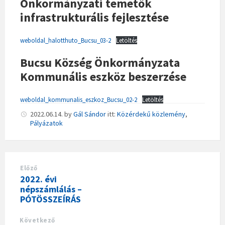
Önkormányzati temetők
infrastrukturális fejlesztése
weboldal_halotthuto_Bucsu_03-2
Letöltés
Bucsu Község Önkormányzata
Kommunális eszköz beszerzése
weboldal_kommunalis_eszkoz_Bucsu_02-2
Letöltés
2022.06.14.
by
Gál Sándor
itt:
Közérdekű közlemény
,
Pályázatok
Előző
2022. évi
népszámlálás –
PÓTÖSSZEÍRÁS
Következő