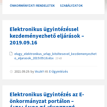
ÖNKORMÁNYZATI RENDELETEK
SZABÁLYZATOK
Elektronikus ügyintézéssel
kezdeményezhető eljárások –
2019.09.16
Csatolmányok
elugy_elektronikus_urlap_kitoltesevel_kezdemenyezhet
File
o_eljarasok_2019.09.16.xlsx
23 kB
size:
2021.09.29.
by
ViszkY
itt:
E-Ügyintézés
Elektronikus ügyintézés az E-
önkormányzat portálon –