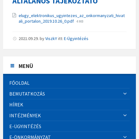
ÁLTALÁNOS TÁJÉKOZTATÓ
Csatolmányok
elugy_elektronikus_ugyintezes_az_onkormanyzati_hivat
File
ali_portalon_2019.10.26_0.pdf
4 MB
size:
2021.09.29.
by
ViszkY
itt:
E-Ügyintézés
MENÜ
FŐOLDAL
BEMUTATKOZÁS
HÍREK
INTÉZMÉNYEK
E-ÜGYINTÉZÉS
E-ÖNKORMÁNYZAT